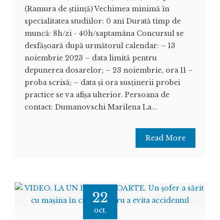
(Ramura de ştiinţă) Vechimea minimă în
specialitatea studiilor: 0 ani Durată timp de
muncă: 8h/zi - 40h/saptamâna Concursul se
desfășoară după următorul calendar: – 13
noiembrie 2023 – data limită pentru
depunerea dosarelor; – 23 noiembrie, ora 11 –
proba scrisă; – data și ora susținerii probei
practice se va afișa ulterior. Persoana de
contact: Dumanovschi Marilena La...
Read More
22
oct.