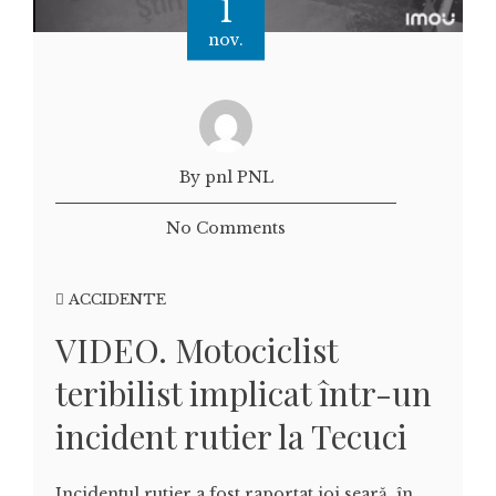
1
nov.
By pnl PNL
No Comments
ACCIDENTE
VIDEO. Motociclist
teribilist implicat într-un
incident rutier la Tecuci
Incidentul rutier a fost raportat joi seară, în