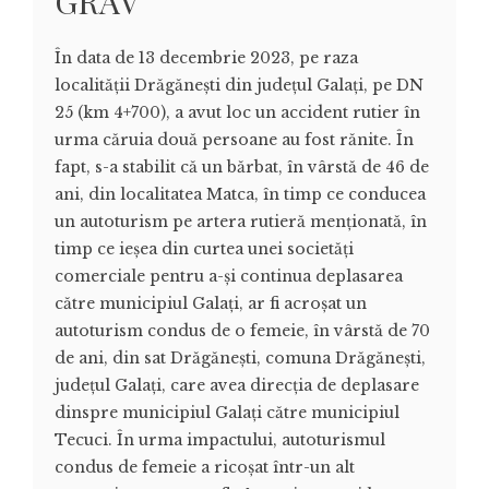
GRAV
În data de 13 decembrie 2023, pe raza
localităţii Drăgăneşti din judeţul Galaţi, pe DN
25 (km 4+700), a avut loc un accident rutier în
urma căruia două persoane au fost rănite. În
fapt, s-a stabilit că un bărbat, în vârstă de 46 de
ani, din localitatea Matca, în timp ce conducea
un autoturism pe artera rutieră menţionată, în
timp ce ieşea din curtea unei societăţi
comerciale pentru a-şi continua deplasarea
către municipiul Galaţi, ar fi acroşat un
autoturism condus de o femeie, în vârstă de 70
de ani, din sat Drăgăneşti, comuna Drăgăneşti,
judeţul Galaţi, care avea direcţia de deplasare
dinspre municipiul Galaţi către municipiul
Tecuci. În urma impactului, autoturismul
condus de femeie a ricoşat într-un alt