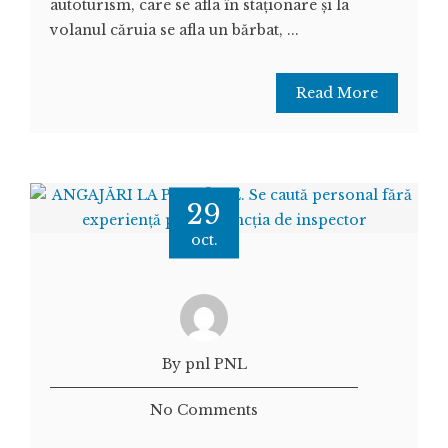
autoturism, care se afla în staţionare şi la
volanul căruia se afla un bărbat, ...
Read More
29
oct.
By pnl PNL
No Comments