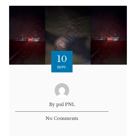
10
nov.
By pnl PNL
No Comments