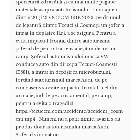
sperietură zdravănă și cu mai multe pagube
materiale asupra autoturismului. În noaptea
dintre 20 și 21 OCTOMBRIE 2023, pe drumul
de legătură dintre Tecuci și Cosmeși, un șofer a
intrat în depășire fără a se asigura. Pentru a
evita impactul frontal dintre autoturisme,
șoferul de pe contra sens a ieșit în decor, în
câmp. Șoferul autoturismului marca VW
conducea auto din direcția Tecuci-Cosmesti
(E581), a intrat in depășirea microbuzului,
forțând autoturismul marca Audi, de pe
contrasens sa evite impactul frontal , cel din
urma ieșind de pe acostamentul, pe camp,
pentru a evita o tragedie!
https://tecuceni.com/accidente/accident_cosm
esti.mp4 Nimeni nu a patit nimic, avarii s-au
produs doar autoturismului marca Audi.
Soferul vinovat nu...