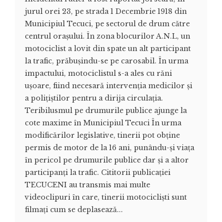
jurul orei 23, pe strada 1 Decembrie 1918 din
Municipiul Tecuci, pe sectorul de drum către
centrul orașului. În zona blocurilor A.N.L, un
motociclist a lovit din spate un alt participant
la trafic, prăbușindu-se pe carosabil. În urma
impactului, motociclistul s-a ales cu răni
ușoare, fiind necesară intervenția medicilor și
a polițiștilor pentru a dirija circulația.
Teribilusmul pe drumurile publice ajunge la
cote maxime în Municipiul Tecuci În urma
modificărilor legislative, tinerii pot obține
permis de motor de la 16 ani, punându-și viața
în pericol pe drumurile publice dar și a altor
participanți la trafic. Cititorii publicației
TECUCENI au transmis mai multe
videoclipuri în care, tinerii motocicliști sunt
filmați cum se deplasează...