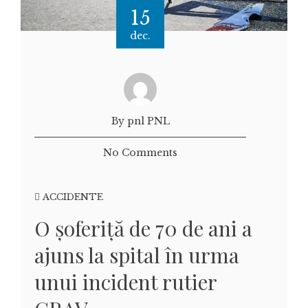
15
dec.
By pnl PNL
No Comments
ACCIDENTE
O șoferiță de 70 de ani a
ajuns la spital în urma
unui incident rutier