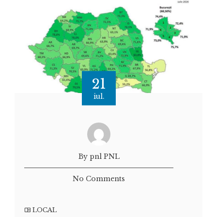
21
iul.
By pnl PNL
No Comments
LOCAL