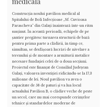
medicală
Construcția noului pavilion medical al
Spitalului de Boli Infecțioase „Sf. Cuvioasa
Parascheva” din Galați înaintează într-un ritm
susținut. În această perioadă, echipele de pe
șantier pregătesc turnarea structurii de bază
pentru prima parte a clădirii, în timp ce,
simultan, se desfășoară lucrări de nivelare a
terenului și de montare a armăturii metalice
necesare fundației celei de-a doua secțiuni.
Proiectul este finanțat de Consiliul Județean
Galați, valoarea investiției ridicându-se la 17,3
milioane de lei. Noul pavilion va avea o
capacitate de 58 de paturi și va lua locul
actualului Pavilion B, o clădire veche de peste
un secol, care nu mai corespunde cerințelor
tehnice și standardelor moderne de