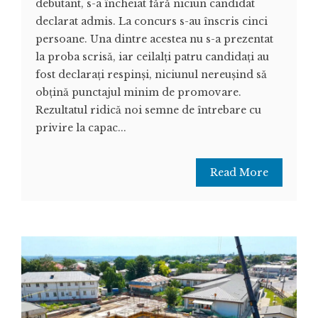
debutant, s-a încheiat fără niciun candidat
declarat admis. La concurs s-au înscris cinci
persoane. Una dintre acestea nu s-a prezentat
la proba scrisă, iar ceilalți patru candidați au
fost declarați respinși, niciunul nereușind să
obțină punctajul minim de promovare.
Rezultatul ridică noi semne de întrebare cu
privire la capac...
Read More