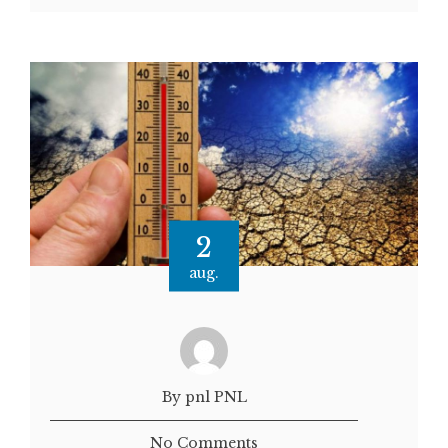
2
aug.
By pnl PNL
No Comments