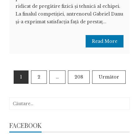
ridicat de pregătire fizică și tehnică al echipei.
La finalul competiției, antrenorul Gabriel Danu
și-a exprimat satisfacția față de prestaț...
Read More
Paginație
1
2
…
208
Următor
articole
Caută
după:
FACEBOOK