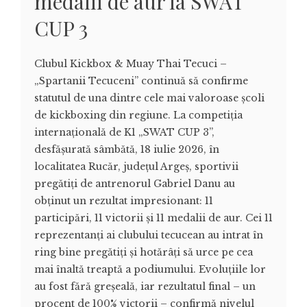
medalii de aur la SWAT
CUP 3
Clubul Kickbox & Muay Thai Tecuci –
„Spartanii Tecuceni” continuă să confirme
statutul de una dintre cele mai valoroase școli
de kickboxing din regiune. La competiția
internațională de K1 „SWAT CUP 3”,
desfășurată sâmbătă, 18 iulie 2026, în
localitatea Rucăr, județul Argeș, sportivii
pregătiți de antrenorul Gabriel Danu au
obținut un rezultat impresionant: 11
participări, 11 victorii și 11 medalii de aur. Cei 11
reprezentanți ai clubului tecucean au intrat în
ring bine pregătiți și hotărâți să urce pe cea
mai înaltă treaptă a podiumului. Evoluțiile lor
au fost fără greșeală, iar rezultatul final – un
procent de 100% victorii – confirmă nivelul