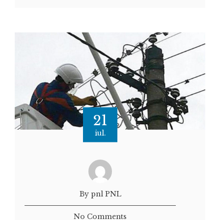
21
iul.
By pnl PNL
No Comments