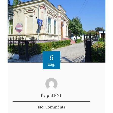
6
aug.
By pnl PNL
No Comments