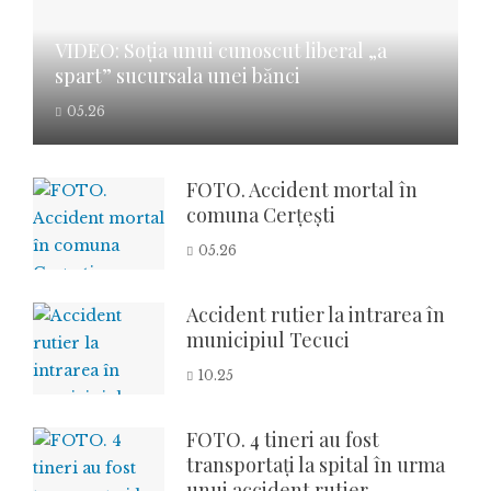
VIDEO: Soția unui cunoscut liberal „a
spart” sucursala unei bănci
05.26
FOTO. Accident mortal în
comuna Cerțești
05.26
Accident rutier la intrarea în
municipiul Tecuci
10.25
FOTO. 4 tineri au fost
transportați la spital în urma
unui accident rutier.