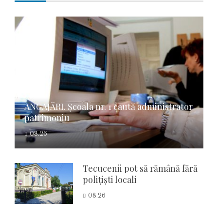
ANGAJĂRI. Școala nr. 1 caută administrator
patrimoniu
08.26
Tecucenii pot să rămână fără
polițiști locali
08.26