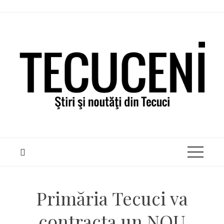
Skip
to
content
Primăria Tecuci va
contracta un NOU