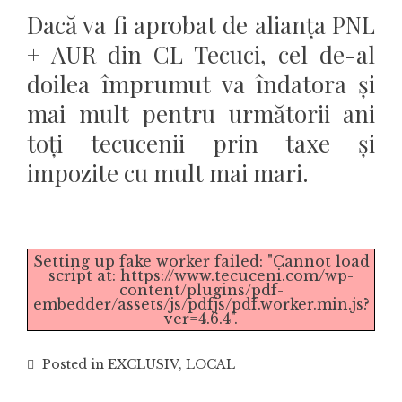
Dacă va fi aprobat de alianța PNL
+ AUR din CL Tecuci, cel de-al
doilea împrumut va îndatora și
mai mult pentru următorii ani
toți tecucenii prin taxe și
impozite cu mult mai mari.
Setting up fake worker failed: "Cannot load
script at: https://www.tecuceni.com/wp-
content/plugins/pdf-
embedder/assets/js/pdfjs/pdf.worker.min.js?
ver=4.6.4".
Posted in
EXCLUSIV
,
LOCAL