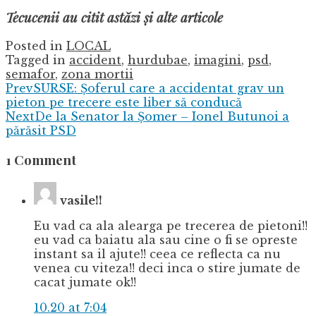
Tecucenii au citit astăzi și alte articole
Posted in
LOCAL
Tagged in
accident
,
hurdubae
,
imagini
,
psd
,
semafor
,
zona mortii
Prev
SURSE: Şoferul care a accidentat grav un
pieton pe trecere este liber să conducă
Next
De la Senator la Şomer – Ionel Butunoi a
părăsit PSD
1 Comment
vasile!!
Eu vad ca ala alearga pe trecerea de pietoni!!
eu vad ca baiatu ala sau cine o fi se opreste
instant sa il ajute!! ceea ce reflecta ca nu
venea cu viteza!! deci inca o stire jumate de
cacat jumate ok!!
10.20 at 7:04