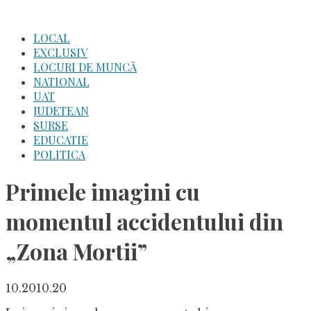
Skip
to
LOCAL
content
EXCLUSIV
LOCURI DE MUNCĂ
NATIONAL
UAT
JUDETEAN
SURSE
EDUCATIE
POLITICA
Primele imagini cu
momentul accidentului din
„Zona Mortii”
10.20
10.20