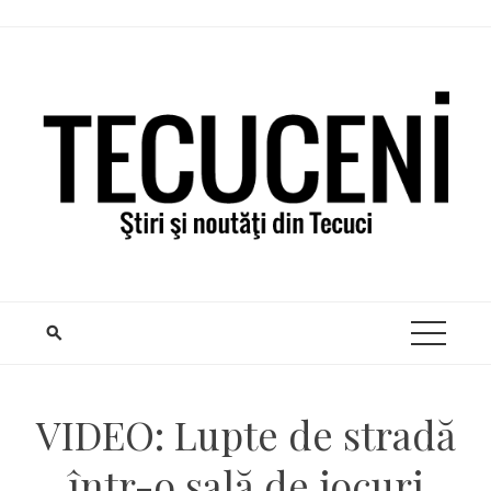
Skip
to
content
VIDEO: Lupte de stradă
într-o sală de jocuri