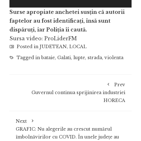
Surse apropiate anchetei susțin că autorii
faptelor au fost identificați, însă sunt
dispăruți, iar Poliția îi caută.
Sursa video: ProLiderFM
Posted in
JUDETEAN
,
LOCAL
Tagged in
bataie
,
Galati
,
lupte
,
strada
,
violenta
Prev
Guvernul continua sprijinirea industriei
HORECA
Next
GRAFIC: Nu alegerile au crescut numărul
îmbolnăvirilor cu COVID. În unele județe au