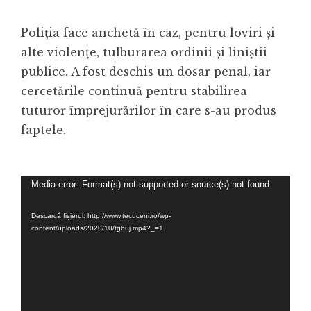
Poliția face anchetă în caz, pentru loviri și
alte violențe, tulburarea ordinii și liniștii
publice. A fost deschis un dosar penal, iar
cercetările continuă pentru stabilirea
tuturor împrejurărilor în care s-au produs
faptele.
Player
Media error: Format(s) not supported or source(s) not found
video
Descarcă fișierul: http://www.tecuceni.ro/wp-
content/uploads/2020/10/tgbuj.mp4?_=1