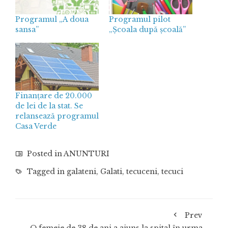
Programul „A doua
Programul pilot
sansa”
„Şcoala după şcoală”
Finanțare de 20.000
de lei de la stat. Se
relansează programul
Casa Verde
Posted in
ANUNTURI
Tagged in
galateni
,
Galati
,
tecuceni
,
tecuci
Prev
O femeie de 38 de ani a ajuns la spital în urma