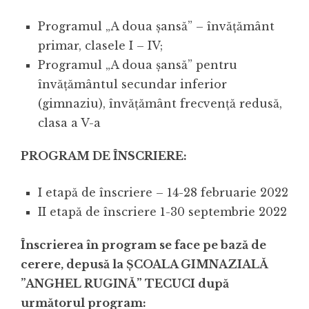
Programul „A doua şansă” – învăţământ
primar, clasele I – IV;
Programul „A doua şansă” pentru
învăţământul secundar inferior
(gimnaziu), învățământ frecvență redusă,
clasa a V-a
PROGRAM DE ÎNSCRIERE:
I etapă de înscriere – 14-28 februarie 2022
II etapă de înscriere 1-30 septembrie 2022
Înscrierea în program se face pe bază de
cerere, depusă la ȘCOALA GIMNAZIALĂ
”ANGHEL RUGINĂ” TECUCI după
următorul program: