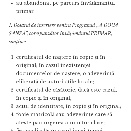
au abandonat pe parcurs învăţământul
primar.
1. Dosarul de înscriere pentru Programul „ A DOUA
ȘANSĂ”, corespunzător învăţământul PRIMAR,
conţine:
certificatul de naştere în copie şi în
original; în cazul inexistenţei
documentelor de naştere, o adeverinţă
eliberată de autorităţile locale;
certificatul de căsătorie, dacă este cazul,
în copie şi în original;
actul de identitate, în copie şi în original;
foaie matricolă sau adeverinţe care să
ateste parcurgerea anumitor clase;
fişa medicală; în cazul inexistenţei