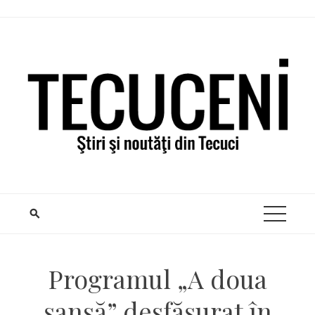
Skip
to
content
Programul „A doua
șansă” desfășurat în