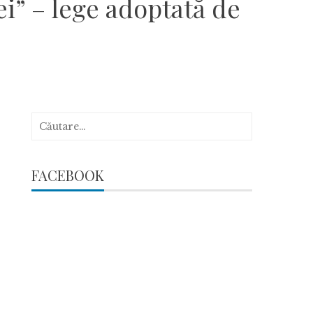
ei” – lege adoptată de
Caută
după:
FACEBOOK