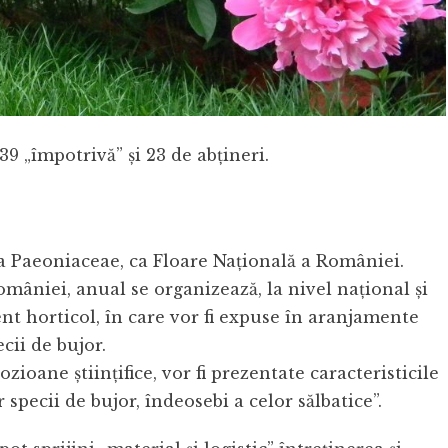
39 „împotrivă” şi 23 de abţineri.
ia Paeoniaceae, ca Floare Naţională a României.
omâniei, anual se organizează, la nivel naţional şi
ent horticol, în care vor fi expuse în aranjamente
cii de bujor.
ioane ştiinţifice, vor fi prezentate caracteristicile
 specii de bujor, îndeosebi a celor sălbatice”.