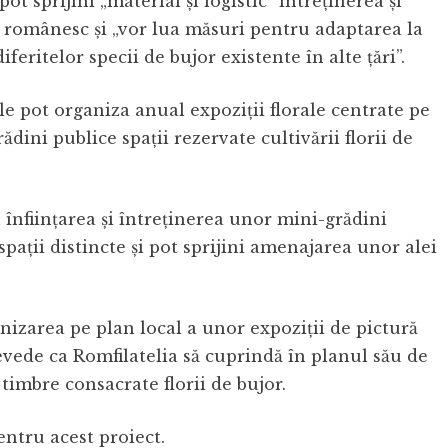
ot sprijini „material şi logistic” întreţinerea şi
r românesc şi „vor lua măsuri pentru adaptarea la
eritelor specii de bujor existente în alte ţări”.
le pot organiza anual expoziţii florale centrate pe
ădini publice spaţii rezervate cultivării florii de
 înfiinţarea şi întreţinerea unor mini-grădini
spaţii distincte şi pot sprijini amenajarea unor alei
anizarea pe plan local a unor expoziţii de pictură
revede ca Romfilatelia să cuprindă în planul său de
 timbre consacrate florii de bujor.
ntru acest proiect.