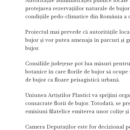
Autorităţile administraţiei publice locale p
protejarea rezervaţiilor naturale de bujo
condiţiile pedo-climatice din România a dif
Proiectul mai prevede că autorităţile loca
bujor şi vor putea amenaja în parcuri şi gr
bujor.
Consiliile judeţene pot lua măsuri pentru
botanice în care florile de bujor să ocupe 
de bujor ca floare peisagistică urbană.
Uniunea Artiştilor Plastici va sprijini org
consacrate florii de bujor. Totodată, se p
emisiuni filatelice emiterea unor coliţe şi
Camera Deputaţilor este for decizional pe