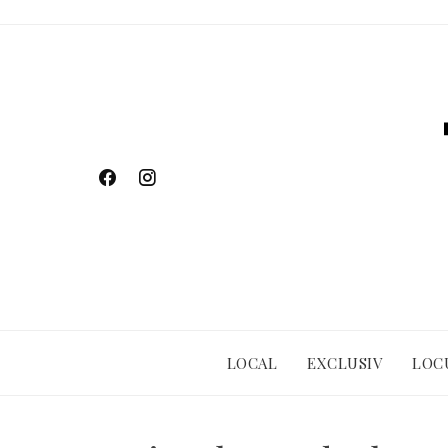
Skip
to
content
LOCAL
EXCLUSIV
LOC