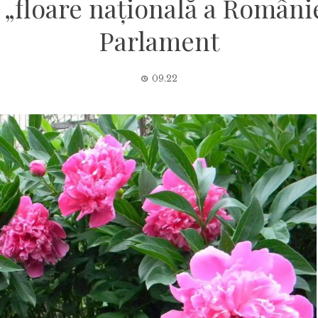
 „floare naţională a Români
Parlament
09.22