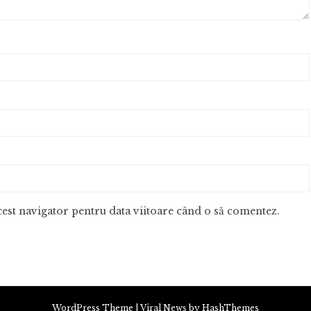
acest navigator pentru data viitoare când o să comentez.
WordPress Theme
|
Viral News
by HashThemes