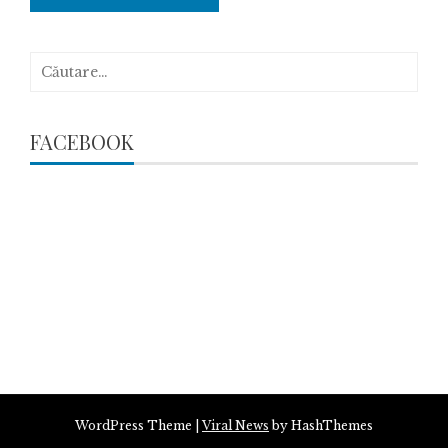
Caută
după:
FACEBOOK
WordPress Theme
|
Viral News
by HashThemes