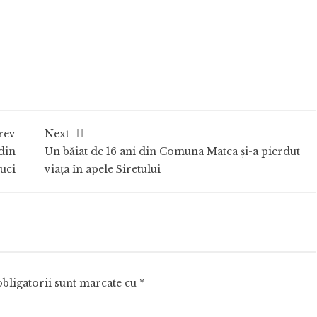
rev
Next
 din
Un băiat de 16 ani din Comuna Matca și-a pierdut
uci
viața în apele Siretului
bligatorii sunt marcate cu
*