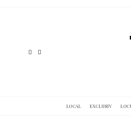
Skip
to
content
LOCAL
EXCLUSIV
LOC