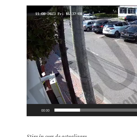
Player
video
00:00
Știre în curs de actualizare.