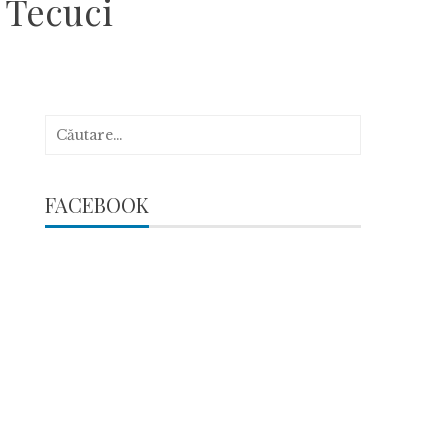
 Tecuci
Caută
după:
FACEBOOK