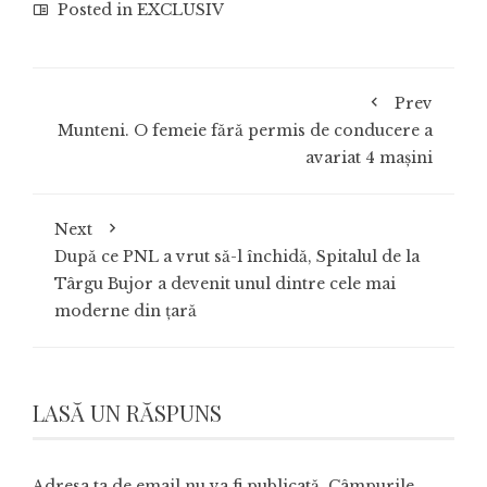
Posted in
EXCLUSIV
Prev
Munteni. O femeie fără permis de conducere a
avariat 4 mașini
Next
După ce PNL a vrut să-l închidă, Spitalul de la
Târgu Bujor a devenit unul dintre cele mai
moderne din țară
LASĂ UN RĂSPUNS
Adresa ta de email nu va fi publicată.
Câmpurile