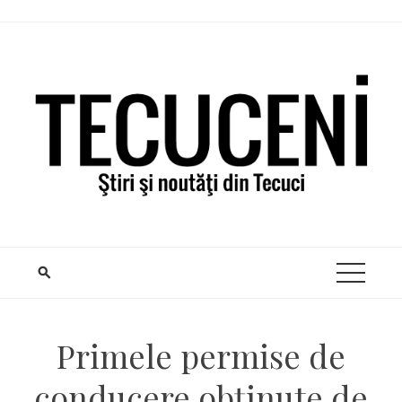
Skip
to
content
Primele permise de
conducere obținute de