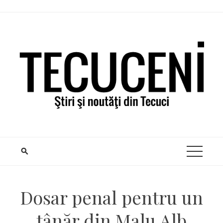
Skip
to
content
Dosar penal pentru un
tânăr din Malu Alb