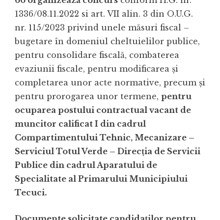
66 organizează concurs
conform H.G. nr.
1336/08.11.2022 si art. VII alin. 3 din O.U.G.
nr. 115/2023 privind unele măsuri fiscal –
bugetare în domeniul cheltuielilor publice,
pentru consolidare fiscală, combaterea
evaziunii fiscale, pentru modificarea şi
completarea unor acte normative, precum şi
pentru prorogarea unor termene,
pentru
ocuparea postului contractual vacant de
muncitor calificat I din cadrul
Compartimentului Tehnic, Mecanizare –
Serviciul Totul Verde – Direcția de Servicii
Publice din cadrul Aparatului de
Specialitate al Primarului Municipiului
Tecuci.
Documente solicitate candidaților pentru