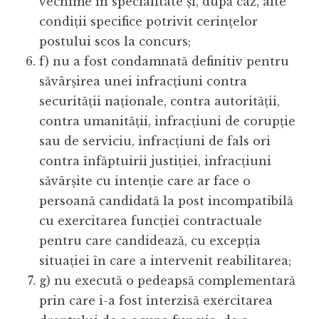
vechime în specialitate și, după caz, alte
condiții specifice potrivit cerințelor
postului scos la concurs;
f) nu a fost condamnată definitiv pentru
săvârșirea unei infracțiuni contra
securității naționale, contra autorității,
contra umanității, infracțiuni de corupție
sau de serviciu, infracțiuni de fals ori
contra înfăptuirii justiției, infracțiuni
săvârșite cu intenție care ar face o
persoană candidată la post incompatibilă
cu exercitarea funcției contractuale
pentru care candidează, cu excepția
situației în care a intervenit reabilitarea;
g) nu execută o pedeapsă complementară
prin care i-a fost interzisă exercitarea