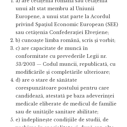
a) are cetățenia română sau cetățenia
unui alt stat membru al Uniunii
Europene, a unui stat parte la Acordul
privind Spațiul Economic European (SEE)
sau cetățenia Confederației Elvețiene;
b) cunoaște limba română, scris și vorbit;
c) are capacitate de muncă în
conformitate cu prevederile Legii nr.
53/2003 — Codul muncii, republicată, cu
modificările și completările ulterioare;
d) are o stare de sănătate
corespunzătoare postului pentru care
candidează, atestată pe baza adeverinței
medicale eliberate de medicul de familie
sau de unitățile sanitare abilitate;
e) îndeplinește condițiile de studii, de