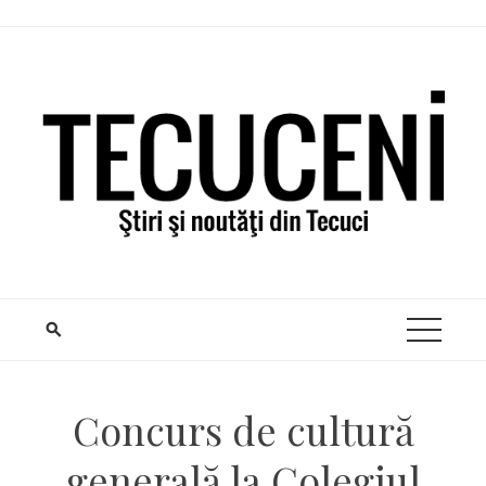
Skip
to
content
Concurs de cultură
generală la Colegiul