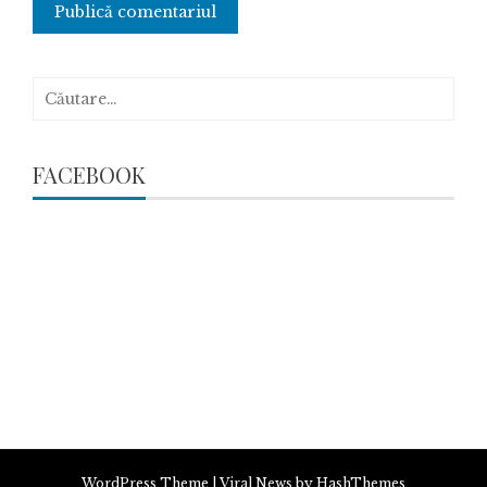
Caută
după:
FACEBOOK
WordPress Theme
|
Viral News
by HashThemes