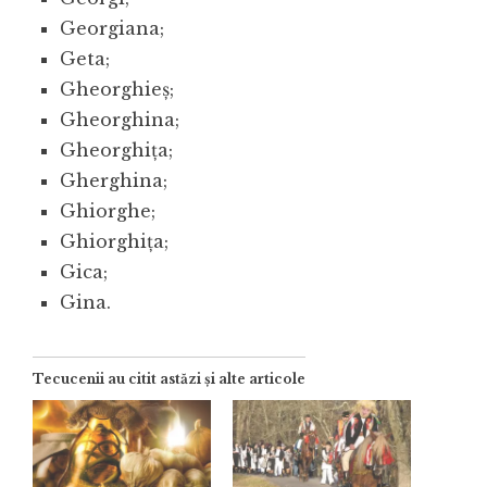
Georgiana;
Geta;
Gheorghieș;
Gheorghina;
Gheorghița;
Gherghina;
Ghiorghe;
Ghiorghița;
Gica;
Gina.
Tecucenii au citit astăzi și alte articole