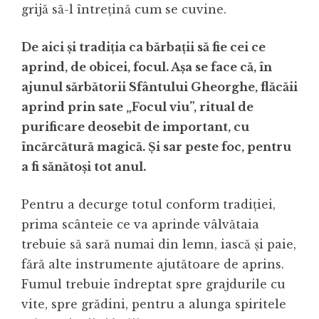
grijă să-l întrețină cum se cuvine.
De aici și tradiția ca bărbații să fie cei ce
aprind, de obicei, focul. Așa se face că, în
ajunul sărbătorii Sfântului Gheorghe, flăcăii
aprind prin sate „Focul viu”, ritual de
purificare deosebit de important, cu
încărcătură magică. Și sar peste foc, pentru
a fi sănătoși tot anul.
Pentru a decurge totul conform tradiției,
prima scânteie ce va aprinde vâlvătaia
trebuie să sară numai din lemn, iască și paie,
fără alte instrumente ajutătoare de aprins.
Fumul trebuie îndreptat spre grajdurile cu
vite, spre grădini, pentru a alunga spiritele