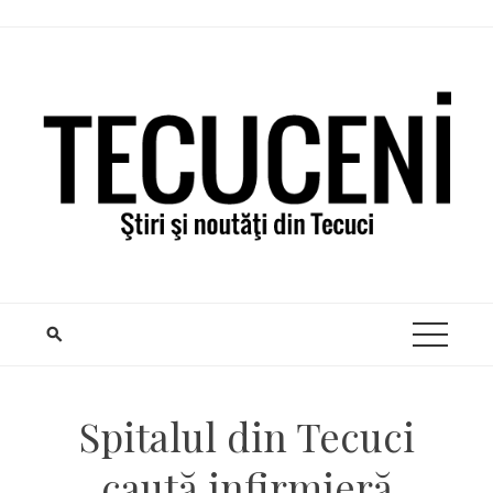
Skip
to
content
Spitalul din Tecuci
caută infirmieră