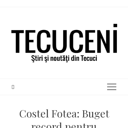
Skip
to
content
Costel Fotea: Buget
record pentru