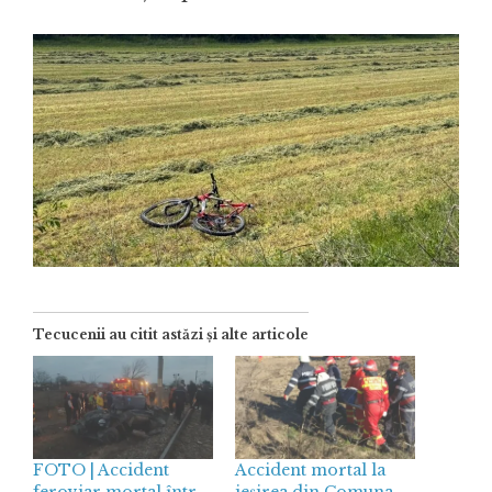
Tecucenii au citit astăzi și alte articole
FOTO | Accident
Accident mortal la
feroviar mortal într-
ieșirea din Comuna