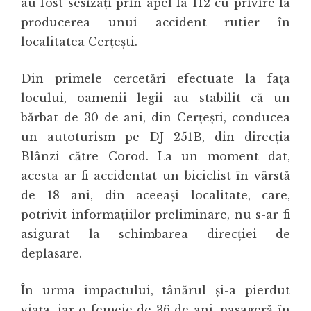
au fost sesizați prin apel la 112 cu privire la
producerea unui accident rutier în
localitatea
Cerțești
.
Din primele cercetări efectuate la fața
locului, oamenii legii au stabilit că un
bărbat de 30 de ani, din
Cerțești
, conducea
un autoturism pe DJ 251B, din direcția
Blânzi către Corod. La un moment dat,
acesta ar fi accidentat un biciclist în vârstă
de 18 ani, din aceeași localitate, care,
potrivit informațiilor preliminare, nu s-ar fi
asigurat la schimbarea direcției de
deplasare.
În urma impactului, tânărul și-a pierdut
viața, iar o femeie de 36 de ani, pasageră în