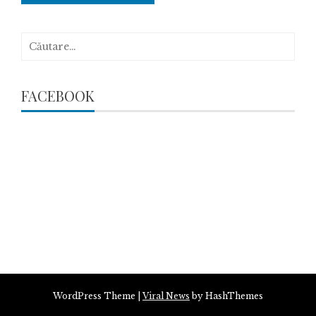
Caută
după:
FACEBOOK
WordPress Theme
|
Viral News
by HashThemes