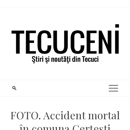
Skip
to
content
FOTO. Accident mortal
în comuna Cerțești