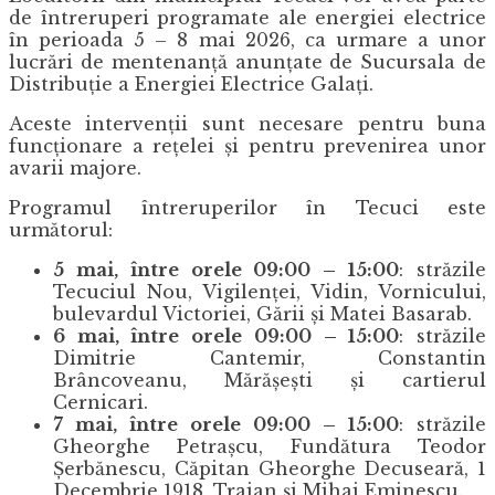
de întreruperi programate ale energiei electrice
în perioada 5 – 8 mai 2026, ca urmare a unor
lucrări de mentenanță anunțate de Sucursala de
Distribuție a Energiei Electrice Galați.
Aceste intervenții sunt necesare pentru buna
funcționare a rețelei și pentru prevenirea unor
avarii majore.
Programul întreruperilor în Tecuci este
următorul:
5 mai, între orele 09:00 – 15:00
: străzile
Tecuciul Nou, Vigilenței, Vidin, Vornicului,
bulevardul Victoriei, Gării și Matei Basarab.
6 mai, între orele 09:00 – 15:00
: străzile
Dimitrie Cantemir, Constantin
Brâncoveanu, Mărășești și cartierul
Cernicari.
7 mai, între orele 09:00 – 15:00
: străzile
Gheorghe Petrașcu, Fundătura Teodor
Șerbănescu, Căpitan Gheorghe Decuseară, 1
Decembrie 1918, Traian și Mihai Eminescu.