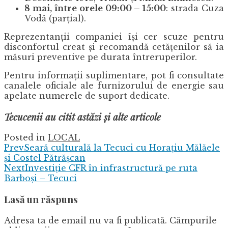
8 mai, între orele 09:00 – 15:00
: strada Cuza
Vodă (parțial).
Reprezentanții companiei își cer scuze pentru
disconfortul creat și recomandă cetățenilor să ia
măsuri preventive pe durata întreruperilor.
Pentru informații suplimentare, pot fi consultate
canalele oficiale ale furnizorului de energie sau
apelate numerele de suport dedicate.
Tecucenii au citit astăzi și alte articole
Posted in
LOCAL
Prev
Seară culturală la Tecuci cu Horațiu Mălăele
și Costel Pătrășcan
Next
Investiție CFR în infrastructură pe ruta
Barboși – Tecuci
Lasă un răspuns
Adresa ta de email nu va fi publicată.
Câmpurile