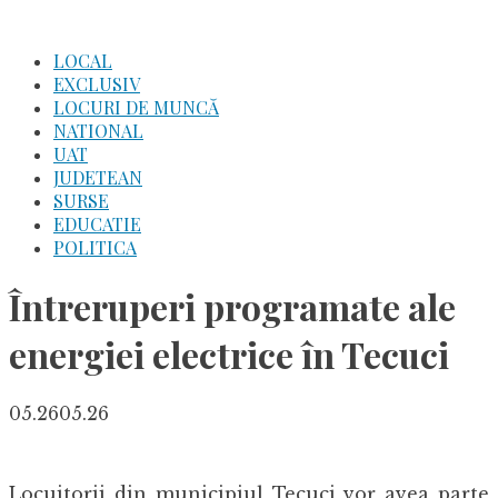
Skip
to
LOCAL
content
EXCLUSIV
LOCURI DE MUNCĂ
NATIONAL
UAT
JUDETEAN
SURSE
EDUCATIE
POLITICA
Întreruperi programate ale
energiei electrice în Tecuci
05.26
05.26
Locuitorii din municipiul Tecuci vor avea parte