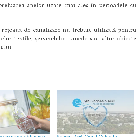
 preluarea apelor uzate, mai ales în perioadele cu
 rețeaua de canalizare nu trebuie utilizată pentru
elor textile, șervețelelor umede sau altor obiecte
ului.
 privind utilizarea
Reacția Apă-Canal Galați la