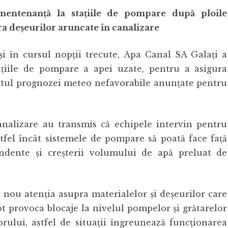
mentenanță la stațiile de pompare după ploile
a deșeurilor aruncate în canalizare
 și în cursul nopții trecute, Apa Canal SA Galați a
ațiile de pompare a apei uzate, pentru a asigura
xtul prognozei meteo nefavorabile anunțate pentru
analizare au transmis că echipele intervin pentru
 astfel încât sistemele de pompare să poată face față
ndente și creșterii volumului de apă preluat de
 nou atenția asupra materialelor și deșeurilor care
ot provoca blocaje la nivelul pompelor și grătarelor
orului, astfel de situații îngreunează funcționarea