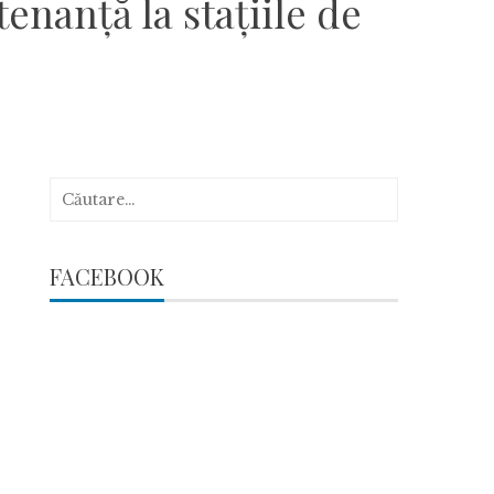
enanță la stațiile de
Caută
după:
FACEBOOK