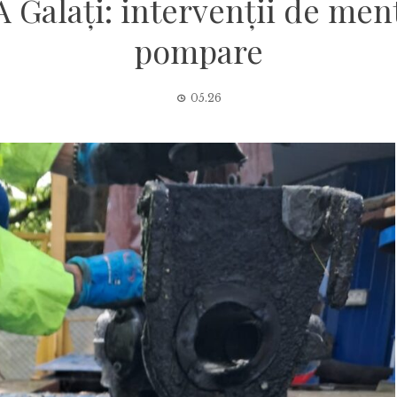
Galați: intervenții de ment
pompare
05.26