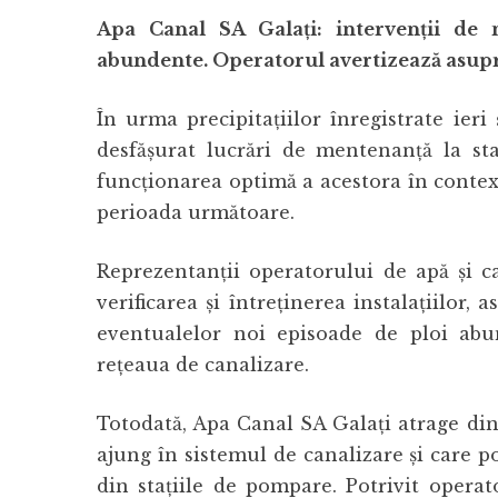
Apa Canal SA Galați: intervenții de 
abundente. Operatorul avertizează asupr
În urma precipitațiilor înregistrate ieri
desfășurat lucrări de mentenanță la st
funcționarea optimă a acestora în conte
perioada următoare.
Reprezentanții operatorului de apă și c
verificarea și întreținerea instalațiilor,
eventualelor noi episoade de ploi abu
rețeaua de canalizare.
Totodată, Apa Canal SA Galați atrage din
ajung în sistemul de canalizare și care p
din stațiile de pompare. Potrivit operat