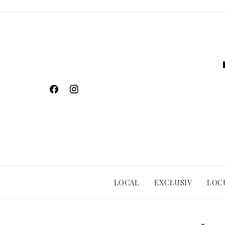
Skip
to
content
LOCAL
EXCLUSIV
LOC