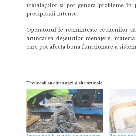
instalațiilor și pot genera probleme în
precipitații intense.
Operatorul le reamintește cetățenilor că
aruncarea deșeurilor menajere, material
care pot afecta buna funcționare a sistem
Tecucenii au citit astăzi și alte articole
Intervenții la stațiile de pompare
Recomandări