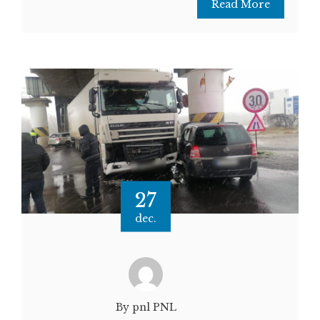
Read More
27
dec.
By pnl PNL