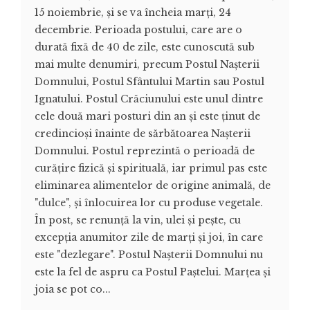
15 noiembrie, și se va încheia marți, 24
decembrie. Perioada postului, care are o
durată fixă de 40 de zile, este cunoscută sub
mai multe denumiri, precum Postul Nașterii
Domnului, Postul Sfântului Martin sau Postul
Ignatului. Postul Crăciunului este unul dintre
cele două mari posturi din an și este ținut de
credincioși înainte de sărbătoarea Nașterii
Domnului. Postul reprezintă o perioadă de
curățire fizică și spirituală, iar primul pas este
eliminarea alimentelor de origine animală, de
"dulce", și înlocuirea lor cu produse vegetale.
În post, se renunță la vin, ulei şi peşte, cu
excepția anumitor zile de marți și joi, în care
este "dezlegare". Postul Nașterii Domnului nu
este la fel de aspru ca Postul Paștelui. Marțea și
joia se pot co...