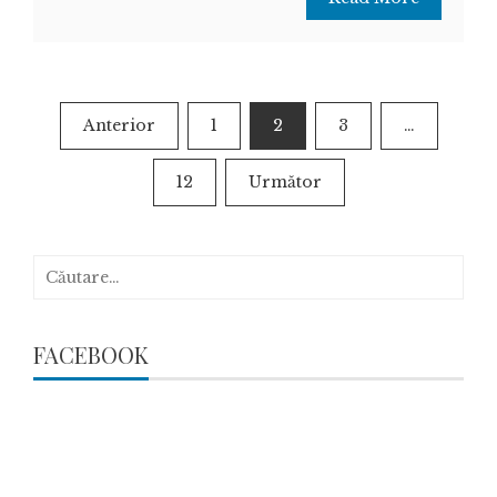
Paginație
Anterior
1
2
3
…
articole
12
Următor
Caută
după:
FACEBOOK