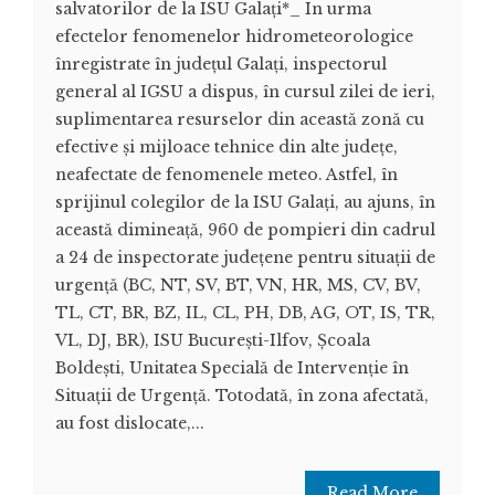
salvatorilor de la ISU Galați*_ În urma
efectelor fenomenelor hidrometeorologice
înregistrate în județul Galați, inspectorul
general al IGSU a dispus, în cursul zilei de ieri,
suplimentarea resurselor din această zonă cu
efective și mijloace tehnice din alte județe,
neafectate de fenomenele meteo. Astfel, în
sprijinul colegilor de la ISU Galați, au ajuns, în
această dimineață, 960 de pompieri din cadrul
a 24 de inspectorate județene pentru situații de
urgență (BC, NT, SV, BT, VN, HR, MS, CV, BV,
TL, CT, BR, BZ, IL, CL, PH, DB, AG, OT, IS, TR,
VL, DJ, BR), ISU București-Ilfov, Școala
Boldești, Unitatea Specială de Intervenție în
Situații de Urgență. Totodată, în zona afectată,
au fost dislocate,...
Read More