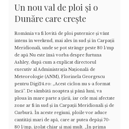
Un nou val de ploi și o
Dunăre care crește
România va fi lovită de ploi puternice și vânt
intens în weekend, mai ales în sud și în Carpații
Meridionali, unde se pot strânge peste 80 l/mp
de apă Nu este însă vorba despre furtuna
Ashley, după cum a explicat directorul
executiv al Administrația Națională de
Meteorologie (ANM), Florinela Georgescu
pentru Digi24.ro: „Acest ciclon nu s-a format
încă”. De sâmbătă noaptea și până luni, va
ploua în mare parte a țării, iar cele mai afectate
zone ar fi în sud și în Carpații Meridionali și de
Curbură. În aceste regiuni, ploile vor aduce
cantități mari de apă, care ar putea depăși 70-
80 l/mp, izolat chiar și mai mult. „În prima