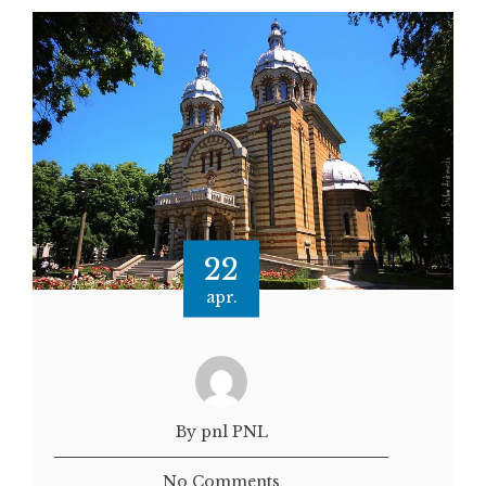
22
apr.
By pnl PNL
No Comments