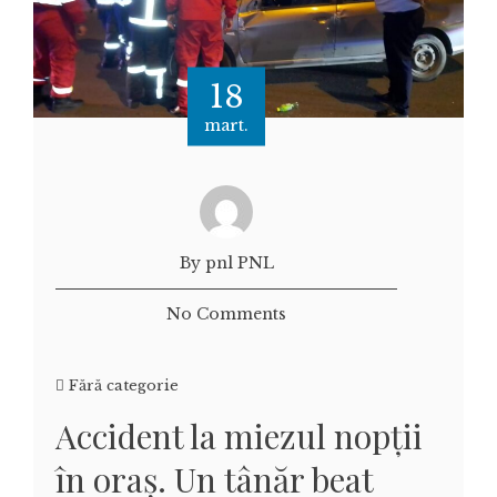
18
mart.
By pnl PNL
No Comments
Fără categorie
Accident la miezul nopții
în oraș. Un tânăr beat