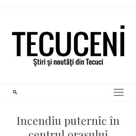
Skip
to
content
Incendiu puternic în
centrul oraşului