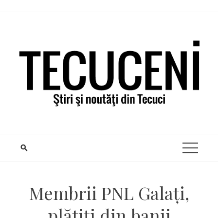
Skip
to
content
Membrii PNL Galați,
plătiți din banii