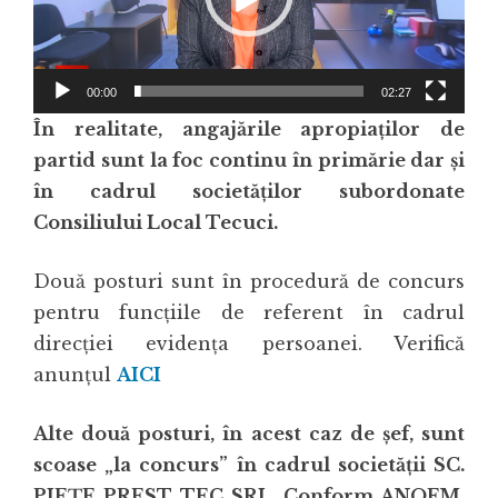
00:00
02:27
În realitate, angajările apropiaților de
partid sunt la foc continu în primărie dar și
în cadrul societăților subordonate
Consiliului Local Tecuci.
Două posturi sunt în procedură de concurs
pentru funcțiile de referent în cadrul
direcției evidența persoanei. Verifică
anunțul
AICI
Alte două posturi, în acest caz de șef, sunt
scoase „la concurs” în cadrul societății SC.
PIEȚE PREST TEC SRL. Conform ANOFM,