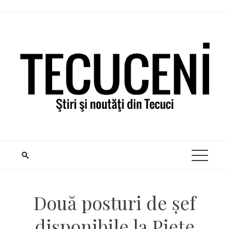
Skip
to
content
Două posturi de șef
disponibile la Piețe