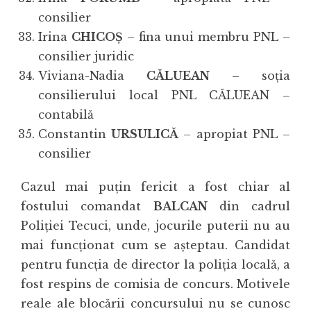
consilier
Irina
CHICOȘ
– fina unui membru PNL –
consilier juridic
Viviana-Nadia
CĂLUEAN
– soția
consilierului local PNL CĂLUEAN –
contabilă
Constantin
URSULICĂ
– apropiat PNL –
consilier
Cazul mai puțin fericit a fost chiar al
fostului comandat
BALCAN
din cadrul
Poliției Tecuci, unde, jocurile puterii nu au
mai funcționat cum se așteptau. Candidat
pentru funcția de director la poliția locală, a
fost respins de comisia de concurs. Motivele
reale ale blocării concursului nu se cunosc