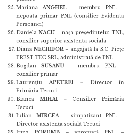
Mariana
ANGHEL
– membru PNL –
nepoata primar PNL (consilier Evidenta
Persoanei)
Daniela
NACU
– nașa președintelui TNL,
consilier superior asistenta sociala
Diana
NECHIFOR
– angajată la S.C. Piețe
PREST TEC SRL, administrată de PNL
Bogdan
SUSANU
– membru PNL –
consilier primar
Laurențiu
APETREI
– Director în
Primăria Tecuci
Bianca
MIHAI
– Consilier Primăria
Tecuci
Iulian
MIRCEA
– simpatizant PNL –
Director asistența socială Tecuci
Irina
PORUMB
– apropiată PNL –