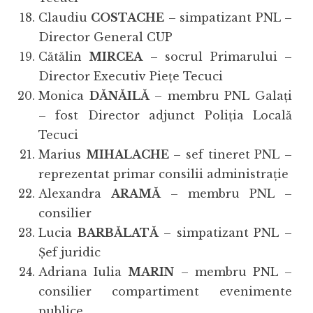
Claudiu
COSTACHE
– simpatizant PNL –
Director General CUP
Cătălin
MIRCEA
– socrul Primarului –
Director Executiv Piețe Tecuci
Monica
DĂNĂILĂ
– membru PNL Galați
– fost Director adjunct Poliția Locală
Tecuci
Marius
MIHALACHE
– sef tineret PNL –
reprezentat primar consilii administrație
Alexandra
ARAMĂ
– membru PNL –
consilier
Lucia
BARBĂLATĂ
– simpatizant PNL –
Șef juridic
Adriana Iulia
MARIN
– membru PNL –
consilier compartiment evenimente
publice