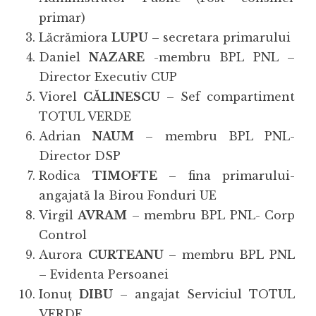
primar)
Lăcrămiora
LUPU
– secretara primarului
Daniel
NAZARE
-membru BPL PNL –
Director Executiv CUP
Viorel
CĂLINESCU
– Sef compartiment
TOTUL VERDE
Adrian
NAUM
– membru BPL PNL-
Director DSP
Rodica
TIMOFTE
– fina primarului-
angajată la Birou Fonduri UE
Virgil
AVRAM
– membru BPL PNL- Corp
Control
Aurora
CURTEANU
– membru BPL PNL
– Evidenta Persoanei
Ionuț
DIBU
– angajat Serviciul TOTUL
VERDE