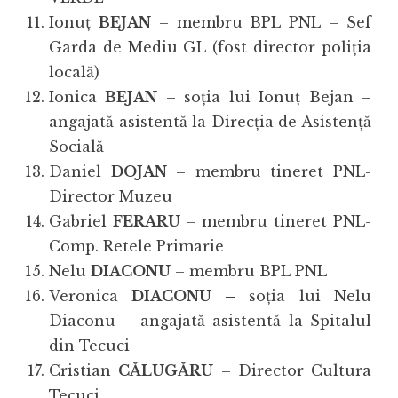
Ionuț
BEJAN
– membru BPL PNL – Sef
Garda de Mediu GL (fost director poliția
locală)
Ionica
BEJAN
– soția lui Ionuț Bejan –
angajată asistentă la Direcția de Asistență
Socială
Daniel
DOJAN
– membru tineret PNL-
Director Muzeu
Gabriel
FERARU
– membru tineret PNL-
Comp. Retele Primarie
Nelu
DIACONU
– membru BPL PNL
Veronica
DIACONU –
soția lui Nelu
Diaconu – angajată asistentă la Spitalul
din Tecuci
Cristian
CĂLUGĂRU
– Director Cultura
Tecuci