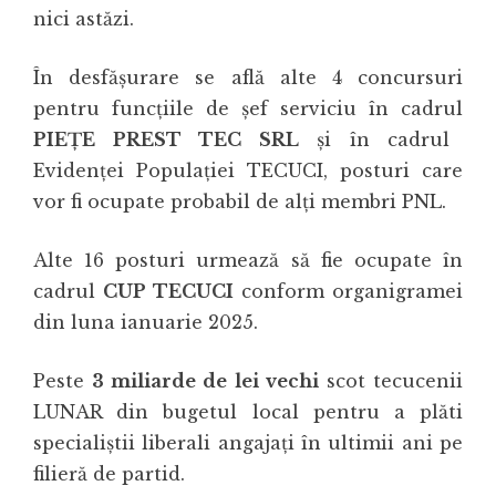
nici astăzi.
În desfășurare se află alte 4 concursuri
pentru funcțiile de șef serviciu în cadrul
PIEȚE PREST TEC SRL
și în cadrul
Evidenței Populației TECUCI, posturi care
vor fi ocupate probabil de alți membri PNL.
Alte 16 posturi urmează să fie ocupate în
cadrul
CUP TECUCI
conform organigramei
din luna ianuarie 2025.
Peste
3 miliarde de lei vechi
scot tecucenii
LUNAR din bugetul local pentru a plăti
specialiștii liberali angajați în ultimii ani pe
filieră de partid.