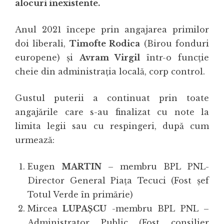
alocuri inexistente.
Anul 2021 începe prin angajarea primilor
doi liberali,
Timofte Rodica
(Birou fonduri
europene) și
Avram Virgil
într-o funcție
cheie din administrația locală, corp control.
Gustul puterii a continuat prin toate
angajările care s-au finalizat cu note la
limita legii sau cu respingeri, după cum
urmează:
Eugen
MARTIN
– membru BPL PNL-
Director General Piața Tecuci (Fost șef
Totul Verde în primărie)
Mircea
LUPAȘCU
-membru BPL PNL –
Administrator Public (Fost consilier