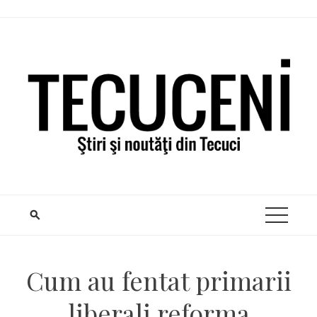
Skip
to
content
Cum au fentat primarii
liberali reforma