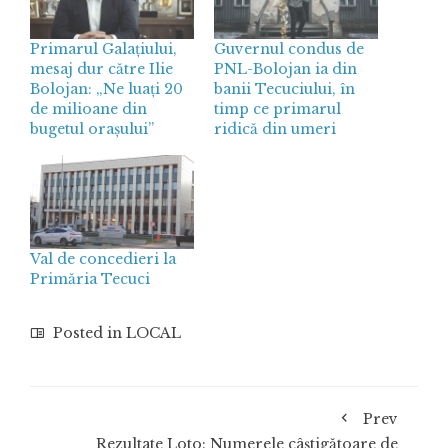
Primarul Galațiului,
Guvernul condus de
mesaj dur către Ilie
PNL-Bolojan ia din
Bolojan: „Ne luați 20
banii Tecuciului, în
de milioane din
timp ce primarul
bugetul orașului”
ridică din umeri
Val de concedieri la
Primăria Tecuci
Posted in
LOCAL
Prev
Rezultate Loto: Numerele câştigătoare de