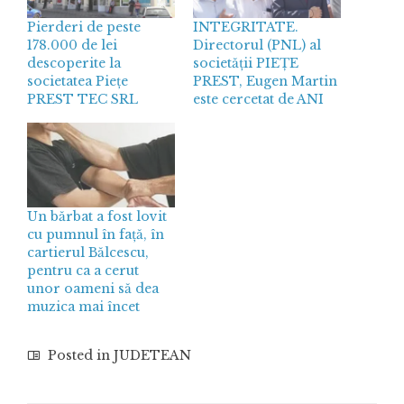
Pierderi de peste
INTEGRITATE.
178.000 de lei
Directorul (PNL) al
descoperite la
societății PIEȚE
societatea Piețe
PREST, Eugen Martin
PREST TEC SRL
este cercetat de ANI
Un bărbat a fost lovit
cu pumnul în față, în
cartierul Bălcescu,
pentru ca a cerut
unor oameni să dea
muzica mai încet
Posted in
JUDETEAN